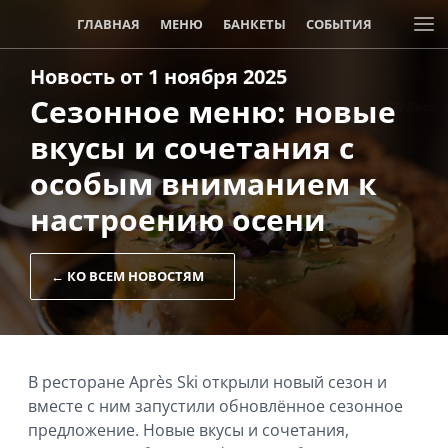
ГЛАВНАЯ
МЕНЮ
БАНКЕТЫ
СОБЫТИЯ
Новость от 1 ноября 2025
АКЦИИ И СКИДКИ
Сезонное меню: новые
вкусы и сочетания с
особым вниманием к
настроению осени
← КО ВСЕМ НОВОСТЯМ
В ресторане Après Ski открыли новый сезон и
вместе с ним запустили обновлённое сезонное
предложение. Новые вкусы и сочетания,